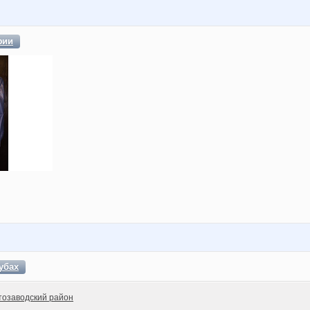
фии
убах
тозаводский район