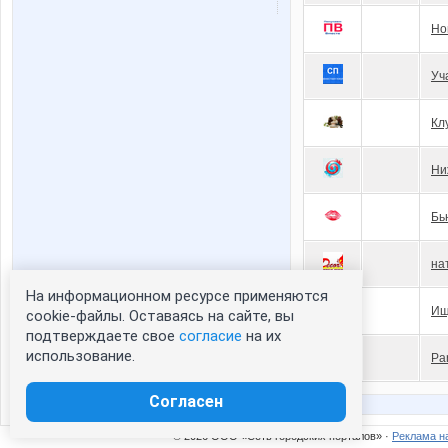
Но
Уч
Кл
Ни
Бь
на
На информационном ресурсе применяются
Ищ
cookie-файлы. Оставаясь на сайте, вы
подтверждаете свое
согласие
на их
использование.
Pa
Согласен
© 2026 ООО «Сеть городских порталов» ·
Реклама н