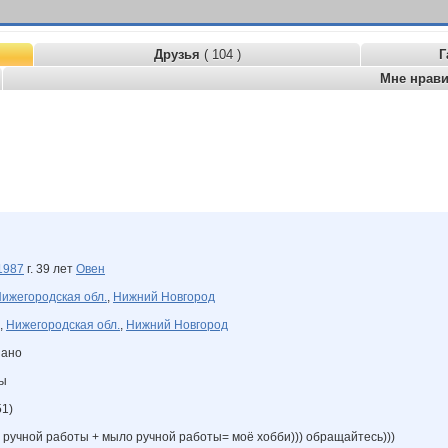
Друзья
( 104 )
Г
Мне нрав
1987
г. 39 лет
Овен
ижегородская обл.
,
Нижний Новгород
,
Нижегородская обл.
,
Нижний Новгород
зано
ны
51)
м ручной работы + мыло ручной работы= моё хобби))) обращайтесь)))