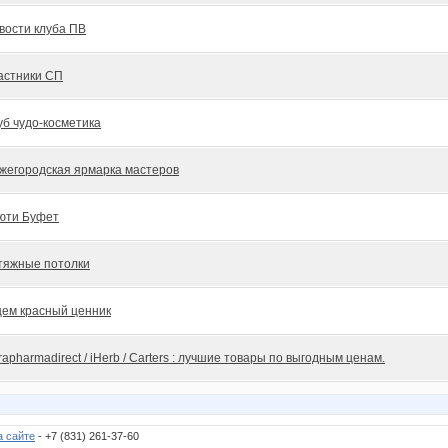
вости клуба ПВ
астники СП
уб чудо-косметика
жегородская ярмарка мастеров
юти Буфет
тяжные потолки
ем красный ценник
rapharmadirect / iHerb / Carters : лучшие товары по выгодным ценам.
а сайте
- +7 (831) 261-37-60