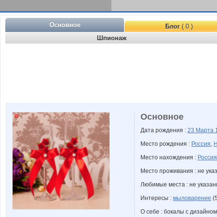
Основное
Блог
( 0 )
Шпионаж
Основное
Дата рождения :
23 Марта
Место рождения :
Россия
,
Н
Место нахождения :
Россия
Место проживания : не ука
Любимые места : не указа
Интересы :
мыловарение
(
О себе : бокалы с дизайно