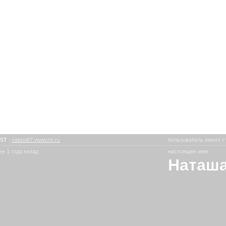
-ST
:
natast87.www.nn.ru
пользователь имеет с
е 1 года назад
настоящее имя:
Наташ