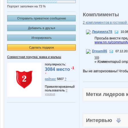
Портрет заполнен на 73 %
Комплименты
Отправить приватное сообщение
2 комплиментов в гостевой 
Добавить в друзья
Людмила78
10.08
Игнорировать
Просьба внести пре
www.nn.ru/community
Сделать подарок
Dream86
07.12.20
Совместная покупка: мама и малыш
))))
« Комментарий отр
популярность:
-1
3084 место
Вы не авторизованы! Чтоб
↓
рейтинг
5807
?
Привилегированный
пользователь
2
Метки лидеров
уровня
Интервью