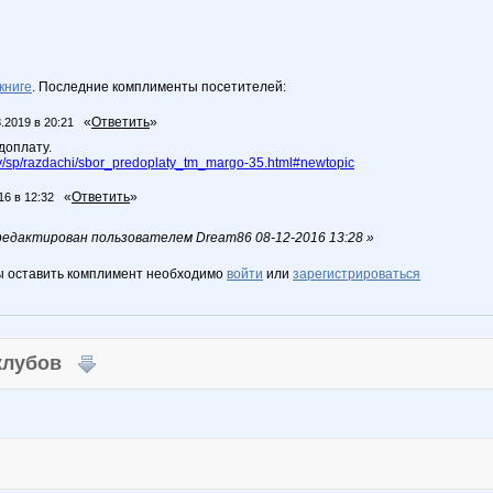
книге
. Последние комплименты посетителей:
«
Ответить
»
.2019 в 20:21
доплату.
/sp/razdachi/sbor_predoplaty_tm_margo-35.html#newtopic
«
Ответить
»
16 в 12:32
едактирован пользователем Dream86 08-12-2016 13:28 »
ы оставить комплимент необходимо
войти
или
зарегистрироваться
 клубов